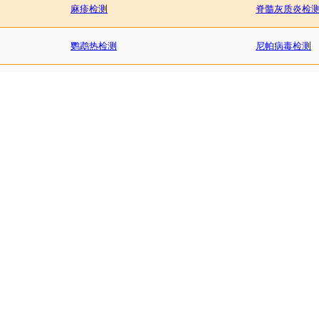
麻疹检测
脊髓灰质炎检
鹦鹉热检测
尼帕病毒检测