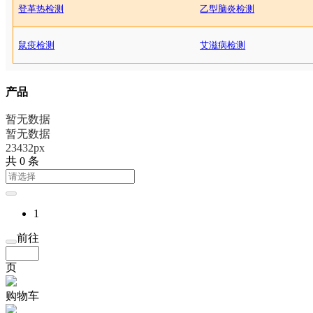
登革热检测
乙型脑炎检测
鼠疫检测
艾滋病检测
产品
暂无数据
暂无数据
23432px
共 0 条
1
前往
页
购物车