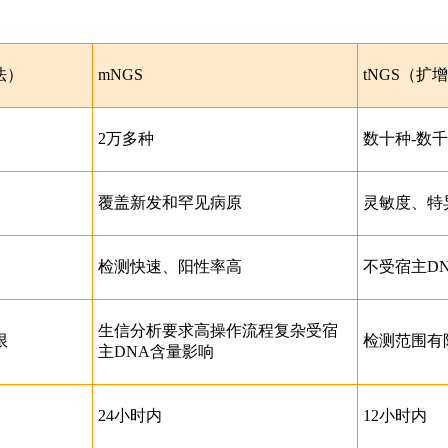
法）
mNGS
tNGS（扩
2万多种
数十种-数
覆盖新发和罕见病原
灵敏度、特
检测快速、阳性率高
不受宿主D
生信分析要求高操作流程复杂受宿
限
检测范围有
主DNA含量影响
24小时内
12小时内