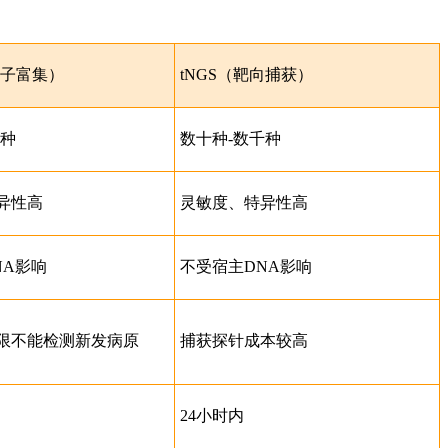
增子富集）
tNGS（靶向捕获）
千种
数十种-数千种
异性高
灵敏度、特异性高
NA影响
不受宿主DNA影响
限不能检测新发病原
捕获探针成本较高
24小时内