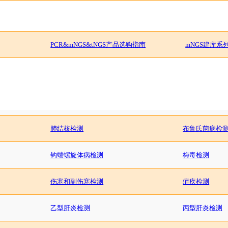
PCR&mNGS&tNGS产品选购指南
mNGS建库系
肺结核检测
布鲁氏菌病检
钩端螺旋体病检测
梅毒检测
伤寒和副伤寒检测
疟疾检测
乙型肝炎检测
丙型肝炎检测