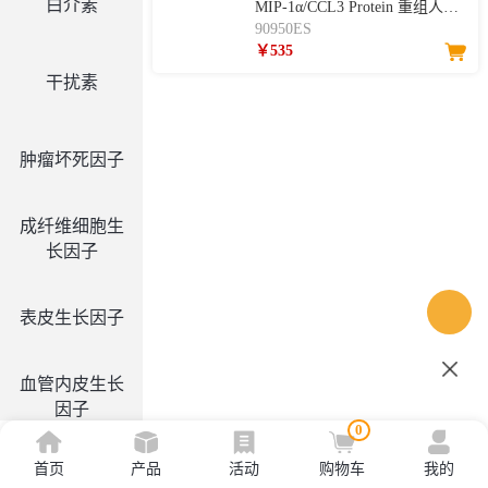
白介素
MIP-1α/CCL3 Protein 重组人
MIP-1α/CCL3
90950ES
￥535
干扰素
肿瘤坏死因子
成纤维细胞生
长因子
表皮生长因子
血管内皮生长
因子
0
首页
产品
活动
购物车
我的
集落刺激因子