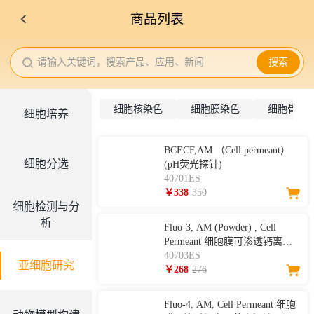
商品列表
请输入关键词，搜索产品、应用、新闻
搜索
细胞核染色
细胞膜染色
细胞骨架
细胞培养
BCECF,AM （Cell permeant）
细胞分选
(pH荧光探针)
40701ES
￥338
350
细胞检测与分
析
Fluo-3, AM (Powder) , Cell
Permeant 细胞膜可渗透钙离子
荧光探针
40703ES
亚细胞研究
￥268
276
Fluo-4, AM, Cell Permeant 细胞