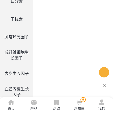
白介素
干扰素
肿瘤坏死因子
成纤维细胞生
长因子
表皮生长因子
血管内皮生长
因子
0
首页
产品
活动
购物车
我的
集落刺激因子