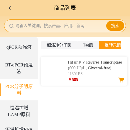
商品列表
请输入关键词，搜索产品、应用、新闻
搜索
超洁净分子酶
Taq酶
反转录酶
qPCR预混液
Hifair® V Reverse Transcriptase
RT-qPCR预混
(600 U/μL, Glycerol-free)
液
11301ES
￥585
PCR分子酶原
料
恒温扩增
LAMP原料
恒温扩增RPA