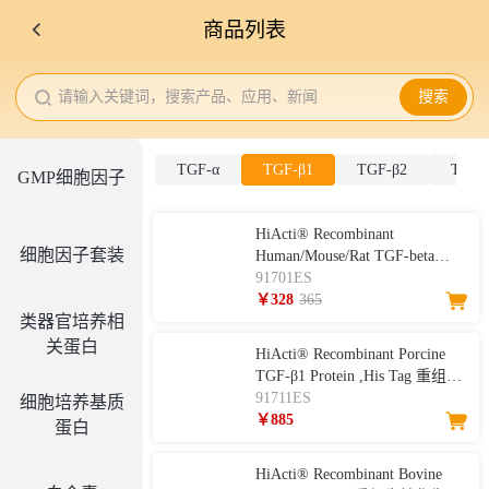
商品列表
请输入关键词，搜索产品、应用、新闻
搜索
TGF-α
TGF-β1
TGF-β2
TGF-
GMP细胞因子
HiActi® Recombinant
细胞因子套装
Human/Mouse/Rat TGF-beta
1/TGF-β1 Protein 重组人/小鼠/
91701ES
大鼠 转化生长因子-β1
￥328
365
类器官培养相
关蛋白
HiActi® Recombinant Porcine
TGF-β1 Protein ,His Tag 重组猪
转化生长因子-β1
91711ES
细胞培养基质
￥885
蛋白
HiActi® Recombinant Bovine