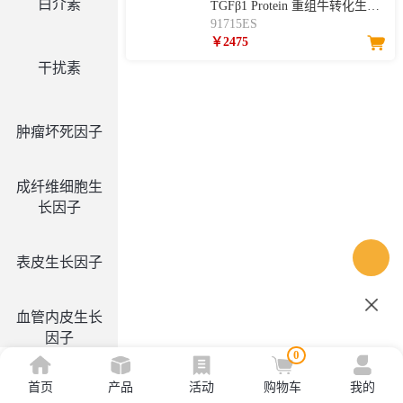
白介素
TGFβ1 Protein 重组牛转化生长
因子-β1
91715ES
￥2475
干扰素
肿瘤坏死因子
成纤维细胞生
长因子
表皮生长因子
血管内皮生长
因子
0
首页
产品
活动
购物车
我的
集落刺激因子