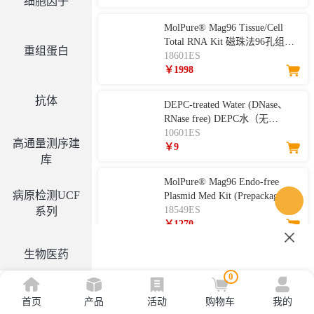
细胞因子
MolPure® Mag96 Tissue/Cell
Total RNA Kit 磁珠法96孔组织/
重组蛋白
细胞总RNA提取试剂盒（预装
18601ES
版）
￥1998
抗体
DEPC-treated Water (DNase、
RNase free) DEPC水（无
DNase、RNase )
10601ES
高通量测序建
￥9
库
MolPure® Mag96 Endo-free
病原检测UCF
Plasmid Med Kit (Prepackaged)
磁珠法96孔去内毒素质粒中量
18549ES
系列
提取试剂盒（预封装）
￥1270
生物医药
MolPure® Plant DNA Kit 植物
DNA提取试剂盒
0
18800ES
￥100
首页
产品
活动
购物车
我的
工具酶