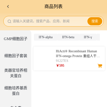
商品列表
请输入关键词，搜索产品、应用、新闻
搜索
IFN-alpha
IFN-beta
IFN-γ
IFN
GMP细胞因子
HiActi® Recombinant Human
细胞因子套装
IFN-omega Protein 重组人干扰
素-omega
91227ES
￥595
类器官培养相
关蛋白
细胞培养基质
蛋白