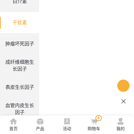
白介素
干扰素
肿瘤坏死因子
成纤维细胞生
长因子
表皮生长因子
血管内皮生长
因子
0
首页
产品
活动
购物车
我的
集落刺激因子