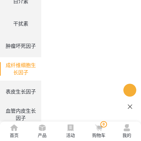
白介素
干扰素
肿瘤坏死因子
成纤维细胞生
长因子
表皮生长因子
血管内皮生长
因子
0
首页
产品
活动
购物车
我的
集落刺激因子