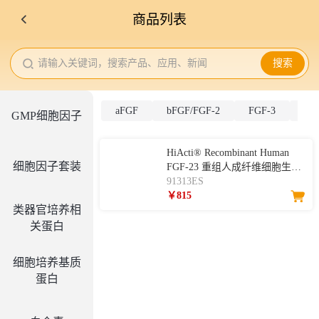
商品列表
请输入关键词，搜索产品、应用、新闻
搜索
aFGF
bFGF/FGF-2
FGF-3
FG
GMP细胞因子
HiActi® Recombinant Human
细胞因子套装
FGF-23 重组人成纤维细胞生长
因子-23
91313ES
￥815
类器官培养相
关蛋白
细胞培养基质
蛋白