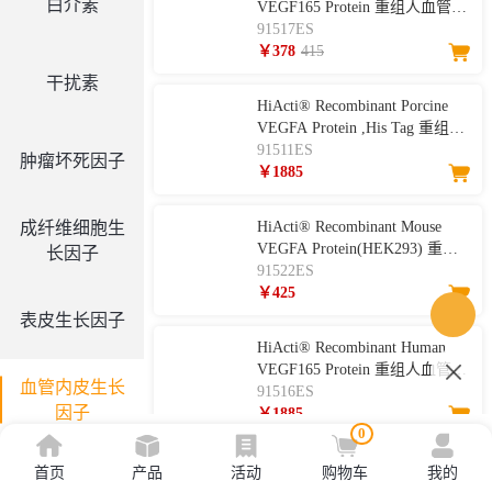
白介素
VEGF165 Protein 重组人血管内
皮生长因子-165
91517ES
￥378
415
干扰素
HiActi® Recombinant Porcine
VEGFA Protein ,His Tag 重组猪
血管内皮生长因子
91511ES
肿瘤坏死因子
￥1885
成纤维细胞生
HiActi® Recombinant Mouse
VEGFA Protein(HEK293) 重组
长因子
小鼠血管内皮生长因子A
91522ES
￥425
表皮生长因子
HiActi® Recombinant Human
VEGF165 Protein 重组人血管内
血管内皮生长
皮生长因子-165
91516ES
因子
￥1885
0
首页
产品
活动
购物车
我的
集落刺激因子