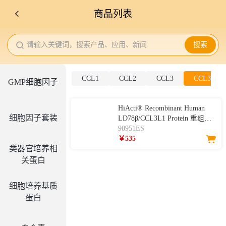
商品列表
请输入关键词，搜索产品、应用、新闻
搜索
CCL1
CCL2
CCL3
CCL3L1
GMP细胞因子
HiActi® Recombinant Human
细胞因子套装
LD78β/CCL3L1 Protein 重组人
LD78β/CCL3L1
90951ES
￥535
类器官培养相
关蛋白
细胞培养基质
蛋白