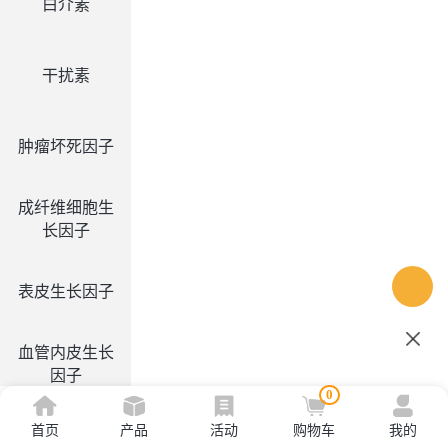
白介素
干扰素
肿瘤坏死因子
成纤维细胞生
长因子
表皮生长因子
血管内皮生长
因子
0
首页
产品
活动
购物车
我的
集落刺激因子