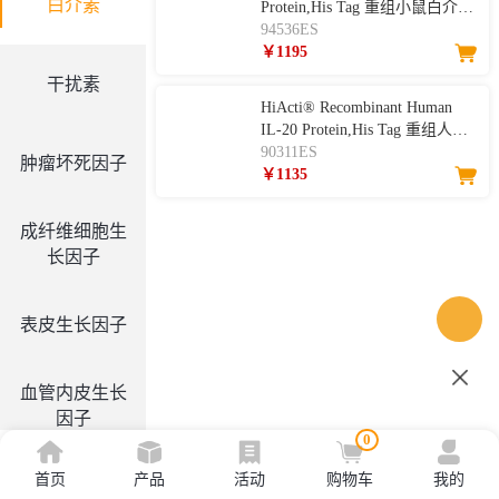
白介素
Protein,His Tag 重组小鼠白介
素-20
94536ES
￥1195
干扰素
HiActi® Recombinant Human
IL-20 Protein,His Tag 重组人白
介素-20
90311ES
肿瘤坏死因子
￥1135
成纤维细胞生
长因子
表皮生长因子
血管内皮生长
因子
0
首页
产品
活动
购物车
我的
集落刺激因子