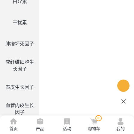
白介素
干扰素
肿瘤坏死因子
成纤维细胞生
长因子
表皮生长因子
血管内皮生长
因子
0
首页
产品
活动
购物车
我的
集落刺激因子