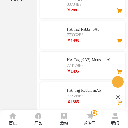
30704ES
￥248
HA Tag Rabbit pAb
773062ES
￥1495
HA Tag (9A3) Mouse mAb
773179ES
￥1495
HA-Tag Rabbit mAb
772584ES
￥1385
0
首页
产品
活动
购物车
我的