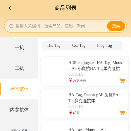
商品列表
请输入关键词，搜索产品、应用、新闻
搜索
His-Tag
Gst-Tag
Flag-Tag
MBP
一抗
HRP-conjugated HA-Tag, Mouse
二抗
mAb 小鼠抗HA-Tag单克隆抗
体，HRP标记
30703ES
￥378
418
标签抗体
HA-Tag, Rabbit pAb 兔抗HA-
Tag多克隆抗体
30702ES
内参抗体
￥248
HA-Tag , Mouse mAb
Elisa Kit