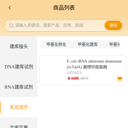
商品列表
请输入关键词，搜索产品、应用、新闻
搜索
甲基化转化
甲基化建库
甲基化片
建库接头
E.coli tRNA adenosine deaminase
DNA建库试剂
(ecTadA) 腺嘌呤脱氨酶
14556ES
￥4480
4975
RNA建库试剂
表观遗传
文库定量