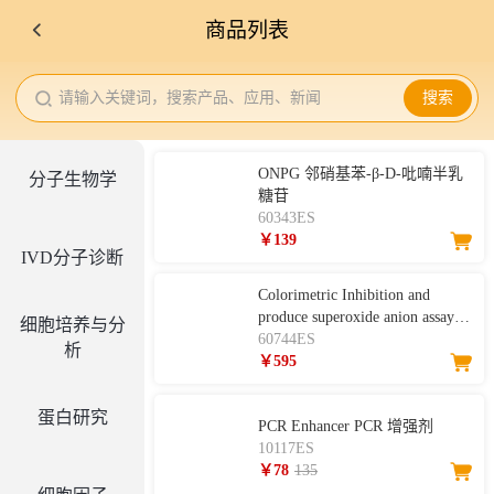
商品列表
请输入关键词，搜索产品、应用、新闻
搜索
ONPG 邻硝基苯-β-D-吡喃半乳
分子生物学
糖苷
60343ES
￥139
IVD分子诊断
Colorimetric Inhibition and
produce superoxide anion assay
细胞培养与分
kit抑制与产生超氧阴离子自由
60744ES
析
基（O2-）检测试剂盒（比色
￥595
法）
蛋白研究
PCR Enhancer PCR 增强剂
10117ES
￥78
135