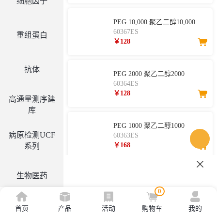
细胞因子
PEG 10,000 聚乙二醇10,000
60367ES
重组蛋白
￥128
抗体
PEG 2000 聚乙二醇2000
60364ES
￥128
高通量测序建
库
PEG 1000 聚乙二醇1000
病原检测UCF
60363ES
￥168
系列
Colorimetric Glutathione
生物医药
Peroxidase (GSH-PX) assay kit
0
谷胱甘肽过氧化物酶(GSH-PX)
60746ES
检测试剂盒（比色法）
￥575
首页
产品
活动
购物车
我的
工具酶