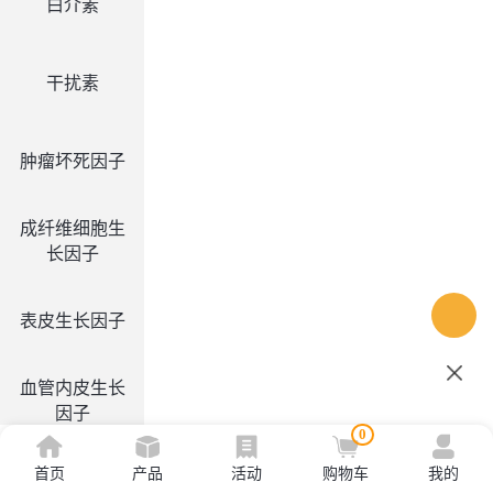
白介素
干扰素
肿瘤坏死因子
成纤维细胞生
长因子
表皮生长因子
血管内皮生长
因子
0
首页
产品
活动
购物车
我的
集落刺激因子