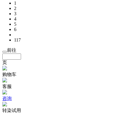
1
2
3
4
5
6
117
前往
页
购物车
客服
咨询
转染试用