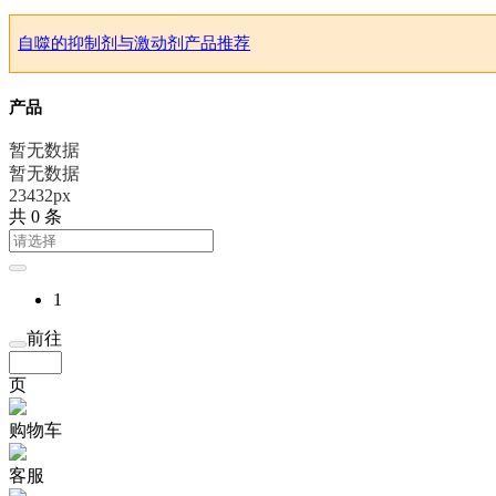
自噬的抑制剂与激动剂产品推荐
产品
暂无数据
暂无数据
23432px
共 0 条
1
前往
页
购物车
客服