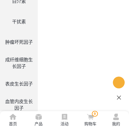
白介素
干扰素
肿瘤坏死因子
成纤维细胞生
长因子
表皮生长因子
血管内皮生长
因子
0
首页
产品
活动
购物车
我的
集落刺激因子