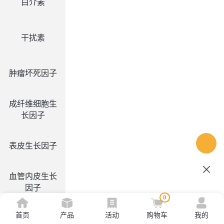
白介素
干扰素
肿瘤坏死因子
成纤维细胞生
长因子
表皮生长因子
血管内皮生长
因子
0
首页
产品
活动
购物车
我的
集落刺激因子