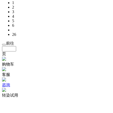
1
2
3
4
5
6
26
前往
页
购物车
客服
咨询
转染试用