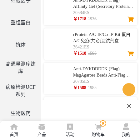
细胞因子
Anti-DYKDDDDK (Flag)
Affinity Gel (Secretory Protein)
Anti-Flag亲和纯化凝胶(分泌蛋
20584ES
白）
￥1718
1936
重组蛋白
rProtein A/G IP/Co-IP Kit 蛋白
A/G免疫(共)沉淀试剂盒
抗体
36421ES
￥1518
1595
高通量测序建
Anti-DYKDDDDK (Flag)
库
MagAgarose Beads Anti-Flag纯
化磁珠
20785ES
病原检测UCF
￥1588
1985
系列
Anti-DYKDDDDK (Flag)
MagBeads Anti-flag免疫磁珠
生物医药
20565ES
0
Flag标签抗体秒杀，8月
1-31日，限时限量，抢完
首页
产品
活动
购物车
我的
工具酶
即止！