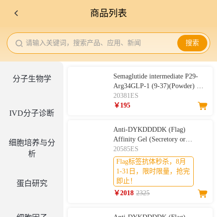
商品列表
请输入关键词，搜索产品、应用、新闻
搜索
Semaglutide intermediate P29-
分子生物学
Arg34GLP-1 (9-37)(Powder) 司
美格鲁肽中间体29肽-
20381ES
Arg34GLP-1（9-37）（冻干
￥195
IVD分子诊断
粉）
Anti-DYKDDDDK (Flag)
Affinity Gel (Secretory or
细胞培养与分
Membrane Protein) Anti-Flag亲
20585ES
析
和纯化凝胶(分泌蛋白或膜蛋
Flag标签抗体秒杀，8月
白）
1-31日，限时限量，抢完
即止！
蛋白研究
￥2018
2325