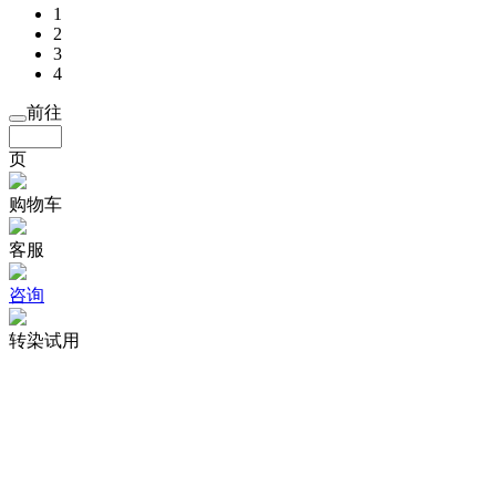
1
2
3
4
前往
页
购物车
客服
咨询
转染试用