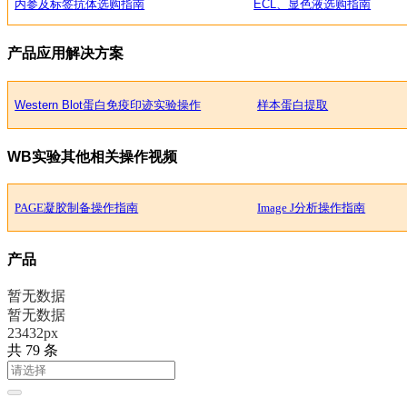
内参及标签抗体选购指南
ECL、显色液选购指南
产品应用解决方案
Western Blot蛋白免疫印迹实验操作
样本蛋白提取
WB实验其他相关操作视频
PAGE凝胶制备操作指南
Image J分析操作指南
产品
暂无数据
暂无数据
23432px
共 79 条