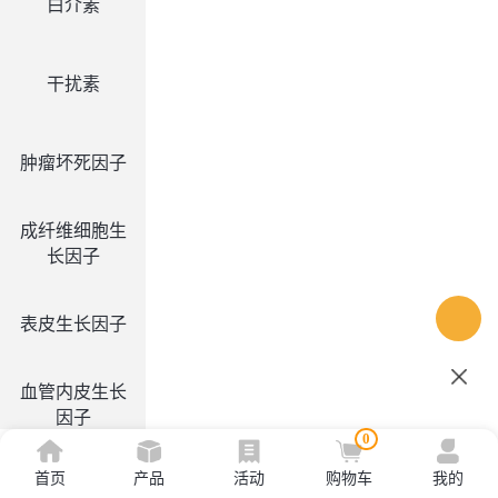
白介素
干扰素
肿瘤坏死因子
成纤维细胞生
长因子
表皮生长因子
血管内皮生长
因子
0
首页
产品
活动
购物车
我的
集落刺激因子