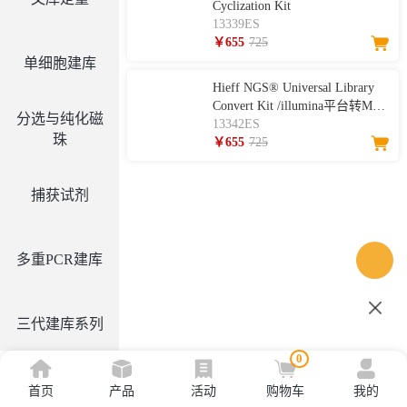
Cyclization Kit
13339ES
￥655
725
单细胞建库
Hieff NGS® Universal Library
Convert Kit /illumina平台转MGI
分选与纯化磁
平台文库转换试剂
13342ES
珠
￥655
725
捕获试剂
多重PCR建库
三代建库系列
0
首页
产品
活动
购物车
我的