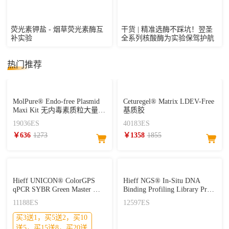
荧光素钾盐 - 烟草荧光素酶互
干货 | 精准选酶不踩坑！翌圣
补实验
全系列核酸酶为实验保驾护航
热门推荐
MolPure® Endo-free Plasmid
Ceturegel® Matrix LDEV-Free
Maxi Kit 无内毒素质粒大量提
基质胶
取试剂盒
19036ES
40183ES
￥636
1273
￥1358
1855
Hieff UNICON® ColorGPS
Hieff NGS® In-Situ DNA
qPCR SYBR Green Master Mix
Binding Profiling Library Prep
(No Rox)
Kit for Illumina® V2
11188ES
12597ES
CUT&Tag试剂盒（单靶标）
买3送1，买5送2，买10
送5，买15送8，买20送