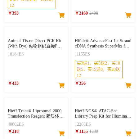
12
￥393
￥2160
2400
Animal Tissue Direct PCR Kit
Hifair® AdvanceFast 1st Strand
(With Dye) 动物组织直接PCR
cDNA Synthesis SuperMix for
试剂盒
qPCR (DNA digester plus)
10184ES
11155ES
买3送1，买5送2，买10
送5，买15送8，买20送
12
￥433
￥356
Hieff Trans® Liposomal 2000
Hieff NGS® ATAC-Seq
Transfection Reagent 脂质体核
Library Prep Kit for Illumina®
酸转染试剂
ATAC建库试剂盒
40802ES
12208ES
￥218
￥1155
1280