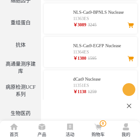
细胞因子
NLS-Cas9-BPNLS Nuclease
11363ES
重组蛋白
￥3089
3245
抗体
NLS-Cas9-EGFP Nuclease
11364ES
￥1380
1595
高通量测序建
库
dCas9 Nuclease
11351ES
病原检测UCF
￥1138
1259
系列
OpenCRISPR-1 (10 mg/mL)
生物医药
14703ES
0
￥1219
1355
首页
产品
活动
购物车
我的
工具酶