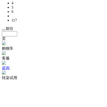
4
5
6
117
前往
页
购物车
客服
咨询
转染试用