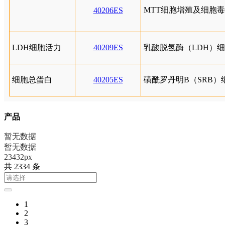
MTT细胞增殖及细胞
40206ES
LDH细胞活力
40209ES
乳酸脱氢酶（LDH）
细胞总蛋白
40205ES
磺酰罗丹明B（SRB
产品
暂无数据
暂无数据
23432px
共 2334 条
1
2
3