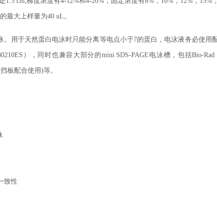
cm,梯度浓度有4-12%和4-20%，固定浓度有8%，10%，12%，15%
的最大上样量为40 uL。
泳。用于天然蛋白电泳时只能分离等电点小于7的蛋白，电泳液务必使用
0210ES），同时也兼容大部分的mini SDS-PAGE电泳槽，包括Bio-Rad M
ll (与特制挡板配合使用)等。
泳
一致性