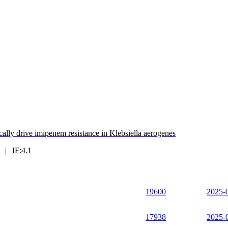
lly drive imipenem resistance in Klebsiella aerogenes
|
IF:4.1
19600
2025-
17938
2025-