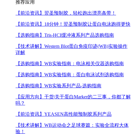
推荐应用
【前沿资讯】
翌圣预制胶，轻松跑出漂亮条带！
【前沿资讯】
18分钟！翌圣预制胶让蛋白电泳跑得更快
【选购指南】
Tris-HCI缓冲液系列产品选购指南
【技术讲解】
Western Blot蛋白免疫印迹(WB)实验操作
详解
【选购指南】
WB实验指南：电泳相关仪器选购指南
【选购指南】
WB实验指南：蛋白电泳试剂选购指南
【选购指南】
WB实验系列产品-选购指南
【应用方向】
干货|关于蛋白Marker的二三事，你都了解
吗？
【前沿资讯】
YEASEN高性能预制胶系列产品
【技术讲解】
WB运动会之足球赛篇：实验全流程大体
验！