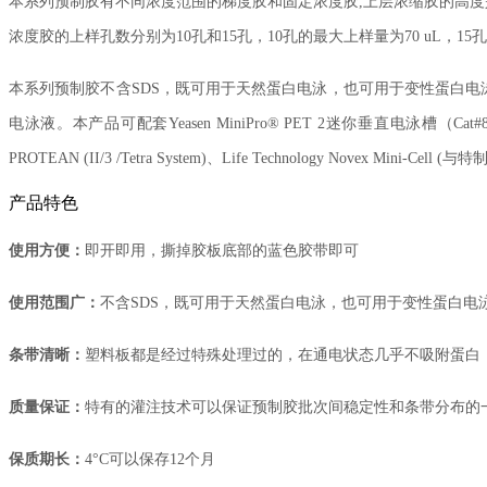
本系列预制胶有不同浓度范围的梯度胶和固定浓度胶,上层浓缩胶的高度是1.5 
浓度胶的上样孔数分别为10孔和15孔，10孔的最大上样量为70 uL，15孔
本系列预制胶不含SDS，既可用于天然蛋白电泳，也可用于变性蛋白电
电泳液。本产品可配套Yeasen MiniPro® PET 2迷你垂直电泳槽（Cat#8
PROTEAN (II/3 /Tetra System)、Life Technology Novex Mini-Ce
产品特色
使用方便：
即开即用，撕掉胶板底部的蓝色胶带即可
使用范围广：
不含SDS，既可用于天然蛋白电泳，也可用于变性蛋白电
条带清晰：
塑料板都是经过特殊处理过的，在通电状态几乎不吸附蛋白
质量保证：
特有的灌注技术可以保证预制胶批次间稳定性和条带分布的
保质期长：
4°C可以保存12个月