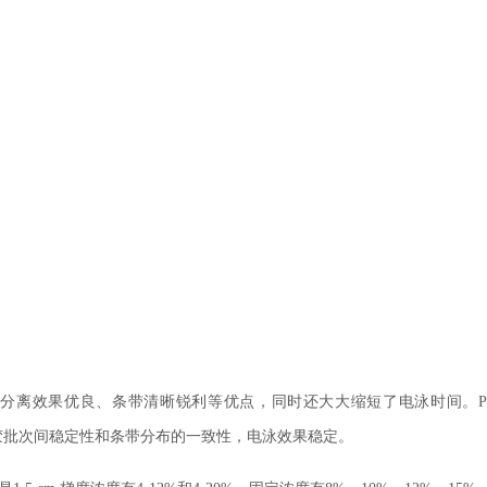
is缓冲体系，具有分离效果优良、条带清晰锐利等优点，同时还大大缩短了电泳时间。Pre
预制胶批次间稳定性和条带分布的一致性，电泳效果稳定。