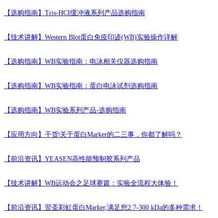
【选购指南】
Tris-HCI缓冲液系列产品选购指南
【技术讲解】
Western Blot蛋白免疫印迹(WB)实验操作详解
【选购指南】
WB实验指南：电泳相关仪器选购指南
【选购指南】
WB实验指南：蛋白电泳试剂选购指南
【选购指南】
WB实验系列产品-选购指南
【应用方向】
干货|关于蛋白Marker的二三事，你都了解吗？
【前沿资讯】
YEASEN高性能预制胶系列产品
【技术讲解】
WB运动会之足球赛篇：实验全流程大体验！
【前沿资讯】
翌圣彩虹蛋白Marker,满足您2.7-300 kDa的多种需求！