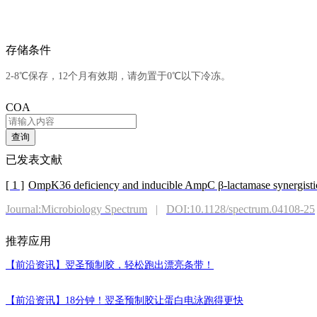
存储条件
2-8℃保存，12个月有效期，请勿置于0℃以下冷冻。
COA
查询
已发表文献
[ 1 ]
OmpK36 deficiency and inducible AmpC β-lactamase synergistica
Journal:Microbiology Spectrum
|
DOI:10.1128/spectrum.04108-25
推荐应用
【前沿资讯】
翌圣预制胶，轻松跑出漂亮条带！
【前沿资讯】
18分钟！翌圣预制胶让蛋白电泳跑得更快