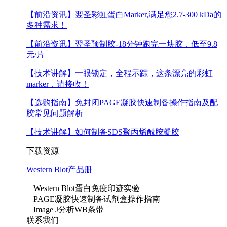
【前沿资讯】
翌圣彩虹蛋白Marker,满足您2.7-300 kDa的
多种需求！
【前沿资讯】
翌圣预制胶-18分钟跑完一块胶，低至9.8
元/片
【技术讲解】
一眼锁定，全程示踪，这条漂亮的彩虹
marker，请接收！
【选购指南】
免封闭PAGE凝胶快速制备操作指南及配
胶常见问题解析
【技术讲解】
如何制备SDS聚丙烯酰胺凝胶
下载资源
Western Blot产品册
Western Blot蛋白免疫印迹实验
PAGE凝胶快速制备试剂盒操作指南
Image J分析WB条带
联系我们