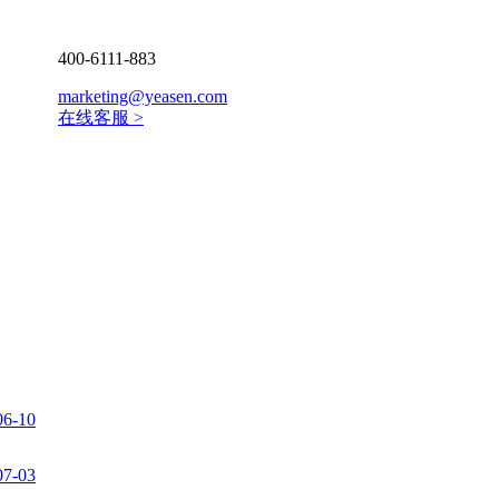
400-6111-883
marketing@yeasen.com
在线客服 >
06-10
07-03