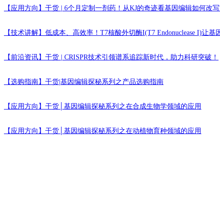
【应用方向】
干货 | 6个月定制一剂药！从KJ的奇迹看基因编辑如何改写
【技术讲解】
低成本、高效率！T7核酸外切酶I(T7 Endonuclease I
【前沿资讯】
干货 | CRISPR技术引领谱系追踪新时代，助力科研突破！
【选购指南】
干货|基因编辑探秘系列之产品选购指南
【应用方向】
干货│基因编辑探秘系列之在合成生物学领域的应用
【应用方向】
干货│基因编辑探秘系列之在动植物育种领域的应用