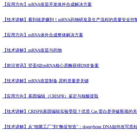
【应用方向】
mRNA疫苗开发体外合成解决方案
【技术讲解】
看到就是赚到！mRNA药物研发及生产流程的质量安全控
【应用方向】
mRNA体外合成整体解决方案
【技术讲解】
mRNA疫苗与药物
【前沿资讯】
翌圣8款mRNA核心原酶获得DMF备案
【技术讲解】
mRNA疫苗制备,原料质量是关键
【应用方向】
基因编辑（CRISPR）鉴定与核酸提取
【技术讲解】
CRISPR基因编辑实验受阻？优质 Cas 蛋白是突破瓶颈的
【技术讲解】
从“细菌工厂”到“酶促智造”：doggybone DNA如何改写