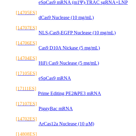
eSpCas9 mRNA (m1Ψ)-TRAC sgRNA+LNP
[14705ES]
dCas9 Nuclease (10 mg/mL)
[14707ES]
NLS-Cas9-EGFP Nuclease (10 mg/mL)
[14706ES]
Cas9 D10A Nickase (5 mg/mL)
[14704ES]
HiFi Cas9 Nuclease (5 mg/mL)
[17105ES]
eSpCas9 mRNA
[17111ES]
Prime Editing PE2&PE3 mRNA
[17107ES]
PiggyBac mRNA
[14702ES]
ArCas12a Nuclease (10 μM)
[14808ES]