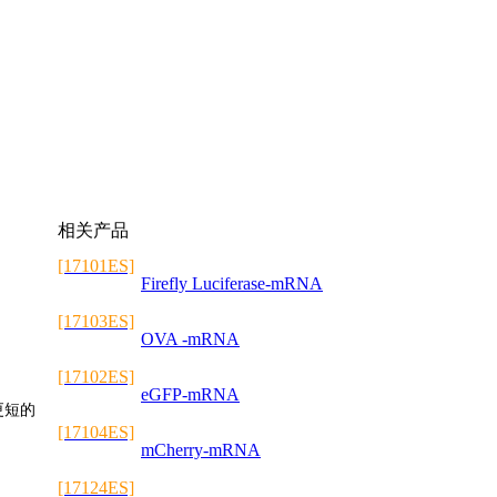
相关产品
[17101ES]
Firefly Luciferase-mRNA
[17103ES]
OVA -mRNA
[17102ES]
eGFP-mRNA
用更短的
[17104ES]
mCherry-mRNA
[17124ES]