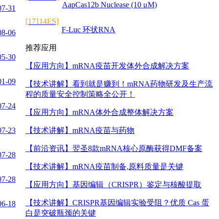
AapCas12b Nuclease (10 μM)
07-31
[17114ES]
F-Luc 环状RNA
08-06
推荐应用
05-30
【应用方向】
mRNA疫苗开发体外合成解决方案
01-09
【技术讲解】
看到就是赚到！mRNA药物研发及生产流
程的质量安全控制策略全公开！
07-24
【应用方向】
mRNA体外合成整体解决方案
07-23
【技术讲解】
mRNA疫苗与药物
【前沿资讯】
翌圣8款mRNA核心原酶获得DMF备案
07-28
【技术讲解】
mRNA疫苗制备,原料质量是关键
07-28
【应用方向】
基因编辑（CRISPR）鉴定与核酸提取
【技术讲解】
CRISPR基因编辑实验受阻？优质 Cas 蛋
06-18
白是突破瓶颈的关键