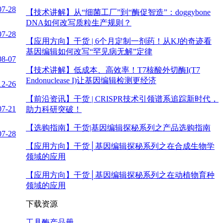
07-28
【技术讲解】
从“细菌工厂”到“酶促智造”：doggybone
DNA如何改写质粒生产规则？
07-28
【应用方向】
干货 | 6个月定制一剂药！从KJ的奇迹看
基因编辑如何改写“罕见病无解”定律
08-07
【技术讲解】
低成本、高效率！T7核酸外切酶I(T7
Endonuclease I)让基因编辑检测更经济
12-26
【前沿资讯】
干货 | CRISPR技术引领谱系追踪新时代，
07-21
助力科研突破！
【选购指南】
干货|基因编辑探秘系列之产品选购指南
07-28
【应用方向】
干货│基因编辑探秘系列之在合成生物学
领域的应用
【应用方向】
干货│基因编辑探秘系列之在动植物育种
领域的应用
下载资源
工具酶产品册