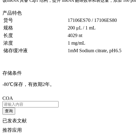
该mRNA 具备 Cap1 结构，提升 mRNA 翻译效率和表达量，添加 100 p
产品特色
货号
17106ES70 / 17106ES80
规格
200 μL / 1 mL
长度
4029 nt
浓度
1 mg/mL
储存缓冲液
1mM Sodium citrate, pH6.5
存储条件
-80℃保存，有效期2年。
COA
查询
已发表文献
推荐应用