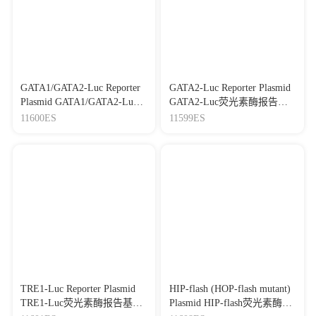
GATA1/GATA2-Luc Reporter
GATA2-Luc Reporter Plasmid
Plasmid GATA1/GATA2-Luc
GATA2-Luc荧光素酶报告基
荧光素酶报告基因质粒
因质粒
11600ES
11599ES
TRE1-Luc Reporter Plasmid
HIP-flash (HOP-flash mutant)
TRE1-Luc荧光素酶报告基因
Plasmid HIP-flash荧光素酶基