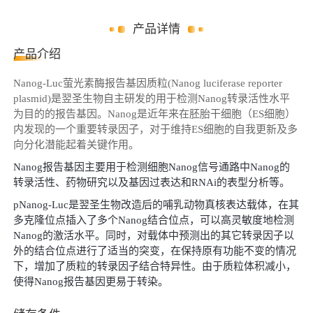
产品详情
产品介绍
Nanog-Luc
萤光素酶报告基因
质粒
(
Nanog
luciferase reporter
plasmid
)
是翌圣生物自主研发的用于检测
Nanog转录活性水平
为目的的报告基因。Nanog是近年来在胚胎干细胞（ES细胞）
内发现的一个重要转录因子，对
于
维持
ES细胞的自我更新及
多
向分化潜
能起着关键作用。
Nanog报告基因主要用于检测
细胞
Nanog信号通路中Nanog的
转录活性
、药物研究以及基因过表达和
RNAi的表型分析等。
pNanog-Lu
c
是翌圣生物改造后的哺乳动物真核表达载体，在其
多克隆位点插入了多个
Nanog结合位点，可以高灵敏度地检测
Nanog的激活水平。同时，对载体中预测出的其它转录因子以
外的结合位点进行了适当的突变，
在保持原有功能不变的情况
下，
增加了质粒的转录因子结合特异性。由于质粒体积减小，
使得
Nanog报告基因更易于转染。