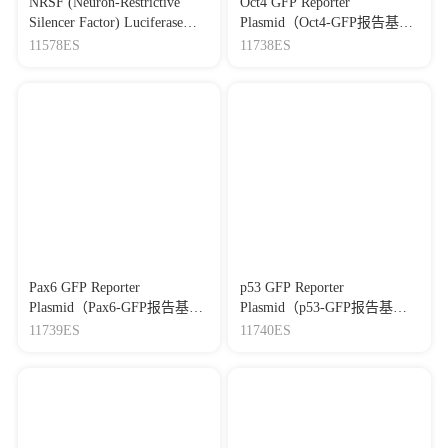
NRSF (Neuron-Restrictive
Oct4 GFP Reporter
Silencer Factor) Luciferase
Plasmid（Oct4-GFP报告基因
Reporter Plasmid（NRSF-Luc
质粒）
11578ES
11738ES
荧光素酶报告基因质粒）
Pax6 GFP Reporter
p53 GFP Reporter
Plasmid（Pax6-GFP报告基因
Plasmid（p53-GFP报告基因
质粒）
质粒）
11739ES
11740ES