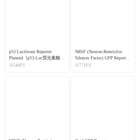
p53 Luciferase Reporter
NRSF (Neuron-Restrictive
Plasmid（p53-Luc荧光素酶报
Silencer Factor) GFP Reporter
告基因质粒）
Plasmid（NRSF-GFP报告基
11540ES
11771ES
因质粒）