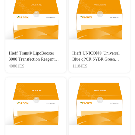
Hieff Trans® LipoBooster
Hieff UNICON® Universal
3000 Transfection Reagent
Blue qPCR SYBR Green
Lipo3000转染试剂
Master Mix
40801ES
11184ES