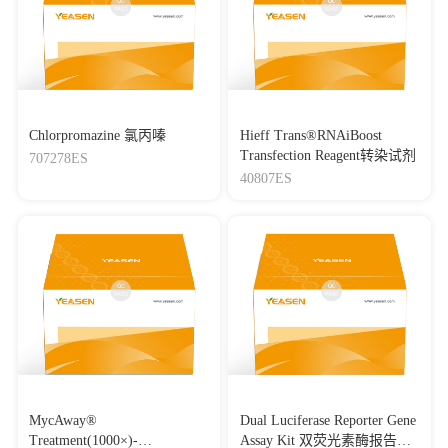
Chlorpromazine 氯丙嗪
Hieff Trans®RNAiBoost
Transfection Reagent转染试剂
707278ES
40807ES
MycAway®
Dual Luciferase Reporter Gene
Treatment(1000×)-
Assay Kit 双荧光素酶报告基