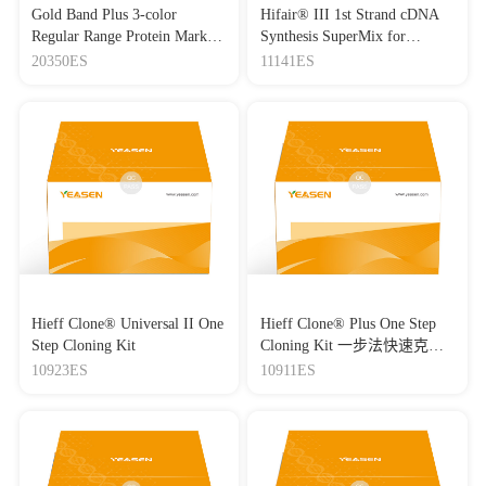
Gold Band Plus 3-color
Hifair® III 1st Strand cDNA
Regular Range Protein Marker
Synthesis SuperMix for
(8-180 kDa) 三色预染蛋白质
qPCR(gDNA digester plus)
20350ES
11141ES
分子量标准（8-180 kDa）
Hieff Clone® Universal II One
Hieff Clone® Plus One Step
Step Cloning Kit
Cloning Kit 一步法快速克隆
试剂盒
10923ES
10911ES