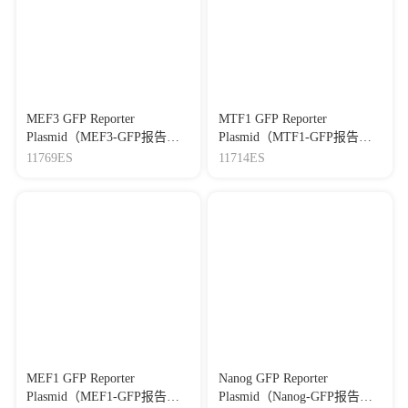
MEF3 GFP Reporter
MTF1 GFP Reporter
Plasmid（MEF3-GFP报告基
Plasmid（MTF1-GFP报告基
因质粒）
因质粒）
11769ES
11714ES
MEF1 GFP Reporter
Nanog GFP Reporter
Plasmid（MEF1-GFP报告基
Plasmid（Nanog-GFP报告基