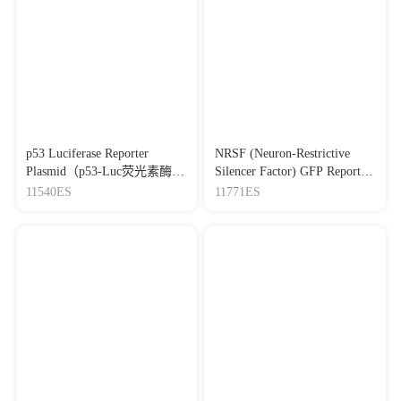
p53 Luciferase Reporter
NRSF (Neuron-Restrictive
Plasmid（p53-Luc荧光素酶报
Silencer Factor) GFP Reporter
告基因质粒）
Plasmid（NRSF-GFP报告基
11540ES
11771ES
因质粒）