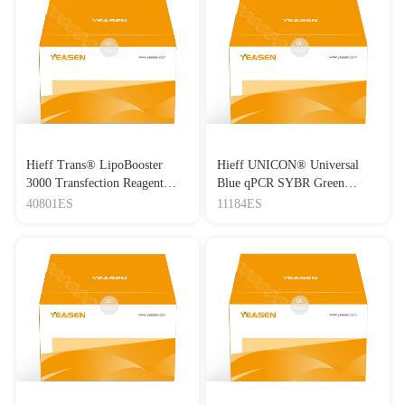
Hieff Trans® LipoBooster
Hieff UNICON® Universal
3000 Transfection Reagent
Blue qPCR SYBR Green
Lipo3000转染试剂
Master Mix
40801ES
11184ES