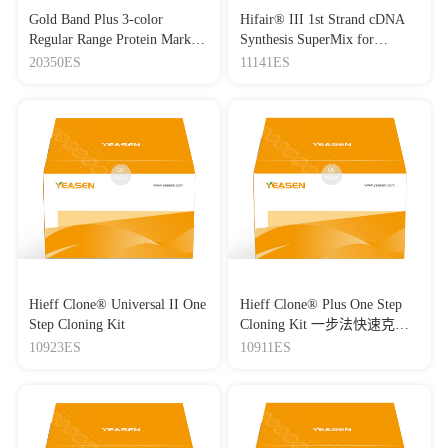
Gold Band Plus 3-color
Hifair® III 1st Strand cDNA
Regular Range Protein Marker
Synthesis SuperMix for
(8-180 kDa) 三色预染蛋白质
qPCR(gDNA digester plus)
20350ES
11141ES
分子量标准（8-180 kDa）
Hieff Clone® Universal II One
Hieff Clone® Plus One Step
Step Cloning Kit
Cloning Kit 一步法快速克隆
试剂盒
10923ES
10911ES