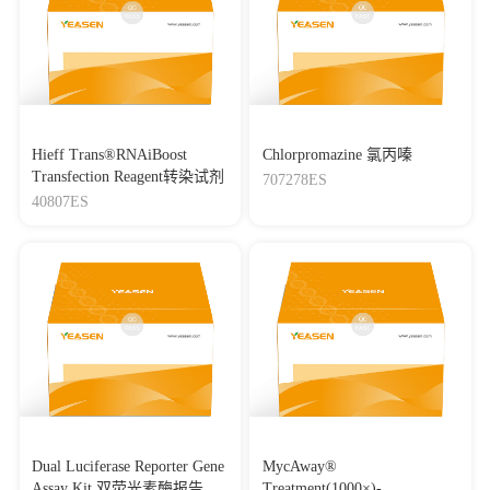
Hieff Trans®RNAiBoost
Chlorpromazine 氯丙嗪
Transfection Reagent转染试剂
707278ES
40807ES
Dual Luciferase Reporter Gene
MycAway®
Assay Kit 双荧光素酶报告基
Treatment(1000×)-