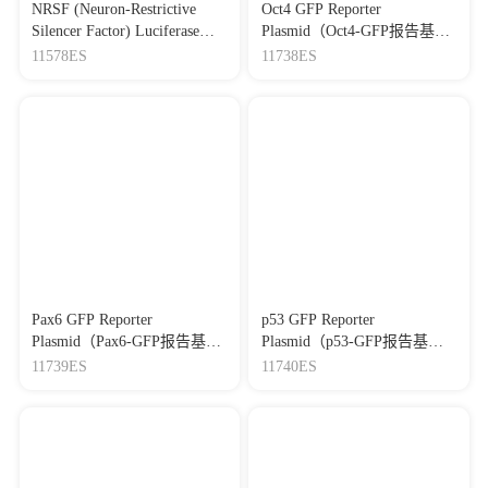
NRSF (Neuron-Restrictive
Oct4 GFP Reporter
Silencer Factor) Luciferase
Plasmid（Oct4-GFP报告基因
Reporter Plasmid（NRSF-Luc
质粒）
11578ES
11738ES
荧光素酶报告基因质粒）
Pax6 GFP Reporter
p53 GFP Reporter
Plasmid（Pax6-GFP报告基因
Plasmid（p53-GFP报告基因
质粒）
质粒）
11739ES
11740ES